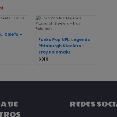
ll
: Chiefs –
Funko Pop NFL: Legends
Pittsburgh Steelers –
Troy Polamalu
$
319
A DE
REDES SOCI
TROS