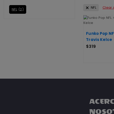
NFL
Clear A
NFL
(2)
Funko Pop NFL
Travis Kelce
$
319
ACERC
NOSO