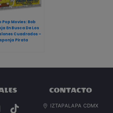
 Pop Movies: Bob
ja En Busca De Los
alones Cuadrados –
sponja Pirata
ALES
CONTACTO
IZTAPALAPA CDMX