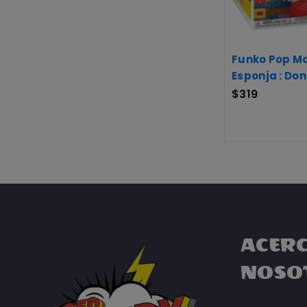
Funko Pop Mo
Esponja : Do
$
319
ACERC
NOSO