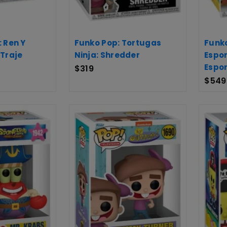
 Ren Y
Funko Pop: Tortugas
Funk
 Traje
Ninja: Shredder
Espo
Espo
$
319
$
549