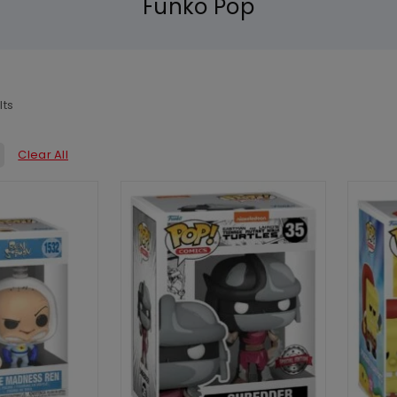
Funko Pop
lts
Clear All