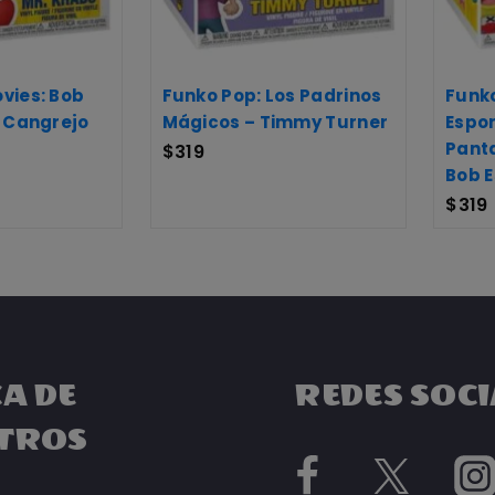
vies: Bob
Funko Pop: Los Padrinos
Funko
n Cangrejo
Mágicos – Timmy Turner
Espon
Pant
$
319
Bob E
$
319
A DE
REDES SOCI
TROS