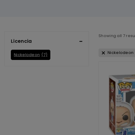
Showing all
7
resu
Licencia
Nickelodeon
Nickelodeon
(7)