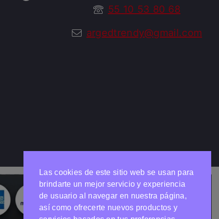
55 10 53 80 68
argedtrendy@gmail.com
Las cookies de este sitio web se usan para
brindarte un mejor servicio y experiencia
de usuario al navegar en nuestra página,
así como ofrecerte nuevos productos y
Necesitas ayuda?
Chatea con nosotros