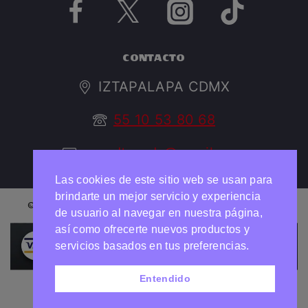
CONTACTO
IZTAPALAPA CDMX
55 10 53 80 68
argedtrendy@gmail.com
Las cookies de este sitio web se usan para
brindarte un mejor servicio y experiencia
© 2026 ARGED TRENDY Todos los derechos reservados
de usuario al navegar en nuestra página,
así como ofrecerte nuevos productos y
Necesitas ayuda?
Chatea con nosotros
servicios basados en tus preferencias.
Entendido