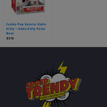
Funko Pop Sanrio: Hello
Kitty – Hello Kitty Polar
Bear
$
319