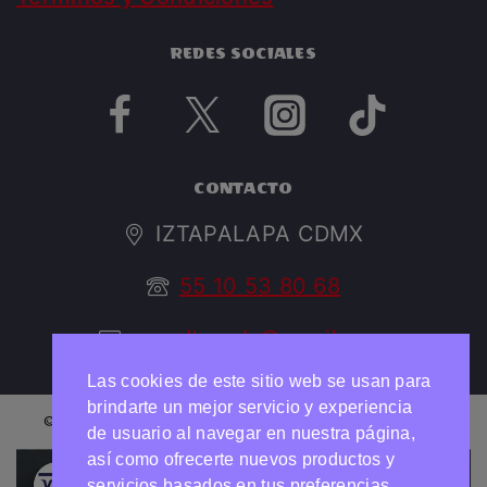
REDES SOCIALES
CONTACTO
IZTAPALAPA CDMX
55 10 53 80 68
argedtrendy@gmail.com
Las cookies de este sitio web se usan para
brindarte un mejor servicio y experiencia
© 2026 ARGED TRENDY Todos los derechos reservados
de usuario al navegar en nuestra página,
así como ofrecerte nuevos productos y
Necesitas ayuda?
Chatea con nosotros
servicios basados en tus preferencias.