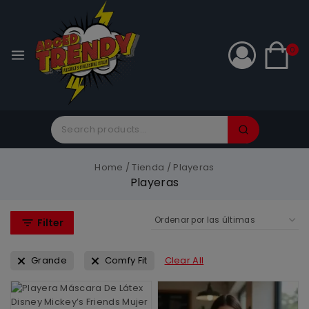
0
Home
/
Tienda
/
Playeras
Playeras
Filter
Grande
Comfy Fit
Clear All