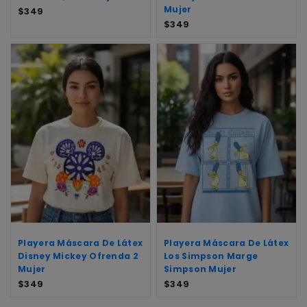
Mujer
$
349
$
349
Playera Máscara De Látex
Playera Máscara De Látex
Disney Mickey Ofrenda 2
Los Simpson Marge
Mujer
Simpson Mujer
$
349
$
349