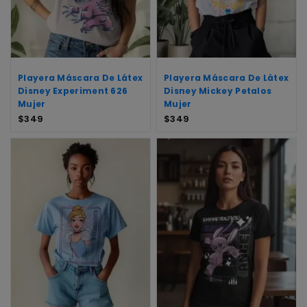
Playera Máscara De Látex
Playera Máscara De Látex
Disney Experiment 626
Disney Mickey Petalos
Mujer
Mujer
$
349
$
349