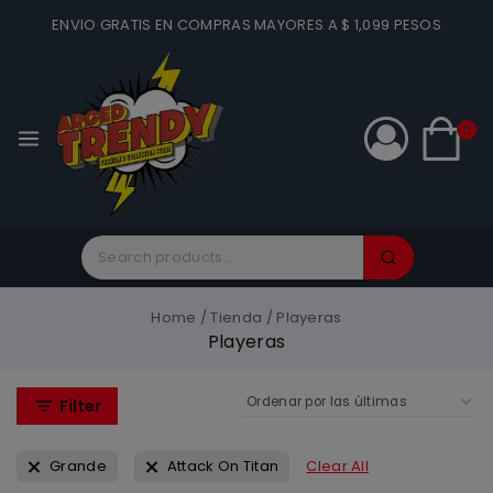
ENVIO GRATIS EN COMPRAS MAYORES A $ 1,099 PESOS
0
Home
/
Tienda
/
Playeras
Playeras
Filter
Grande
Attack On Titan
Clear All