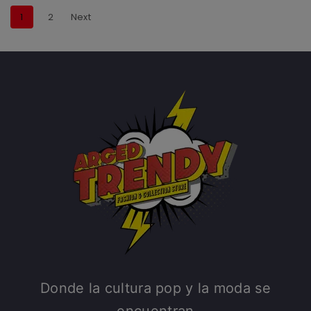
1
2
Next
Donde la cultura pop y la moda se
encuentran