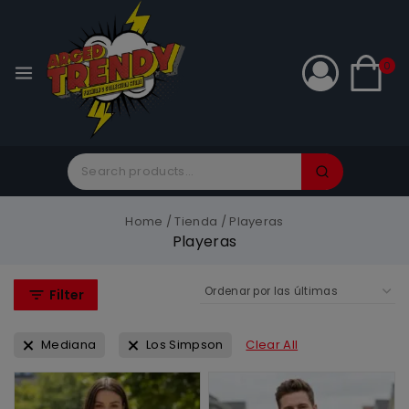
0
Home
/
Tienda
/
Playeras
Playeras
Filter
Mediana
Los Simpson
Clear All