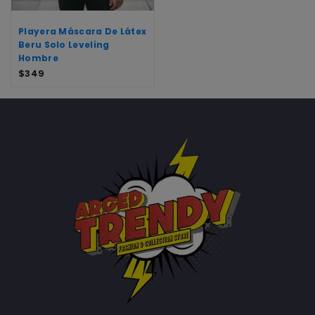
Playera Máscara De Látex
Beru Solo Leveling
Hombre
$
349