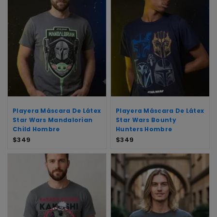
Playera Máscara De Látex
Playera Máscara De Látex
Star Wars Mandalorian
Star Wars Bounty
Child Hombre
Hunters Hombre
$
349
$
349