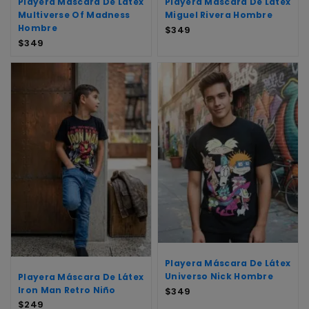
Playera Mascara De Látex
Playera Máscara De Látex
Multiverse Of Madness
Miguel Rivera Hombre
Hombre
$
349
$
349
Playera Máscara De Látex
Universo Nick Hombre
Playera Máscara De Látex
Iron Man Retro Niño
$
349
$
249