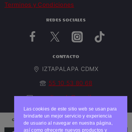
Terminos y Condiciones
REDES SOCIALES
CONTACTO
IZTAPALAPA CDMX
55 10 53 80 68
argedtrendy@gmail.com
Las cookies de este sitio web se usan para
brindarte un mejor servicio y experiencia
© 2026 ARGED TRENDY Todos los derechos reservados
de usuario al navegar en nuestra página,
así como ofrecerte nuevos productos y
Necesitas ayuda?