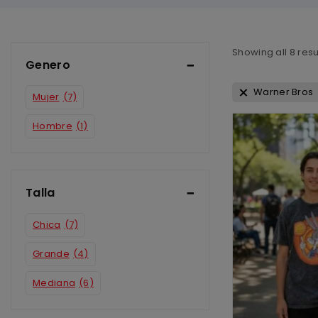
Showing all
8
resu
Genero
Warner Bros
Mujer
(7)
Hombre
(1)
Talla
Chica
(7)
Grande
(4)
Mediana
(6)