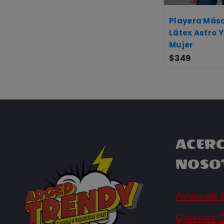
Playera Más
Látex Astro 
Mujer
$
349
ACERC
NOSO
Aviso de 
Quienes 