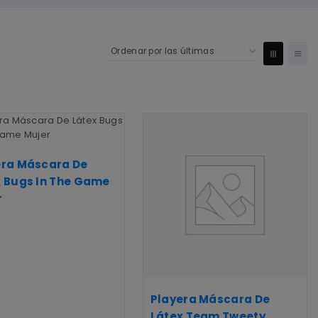
era Máscara De
x Bugs In The Game
r
Playera Máscara De
Látex Team Tweety