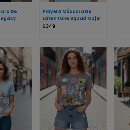
cara De
Playera Máscara De
Legacy
Látex Tune Squad Mujer
$
349