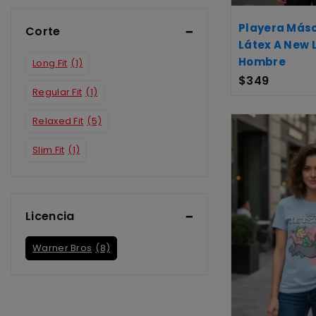
Playera Más
Corte
Látex A New 
Hombre
Long Fit
(1)
$
349
Regular Fit
(1)
Relaxed Fit
(5)
Slim Fit
(1)
Licencia
Warner Bros
(8)