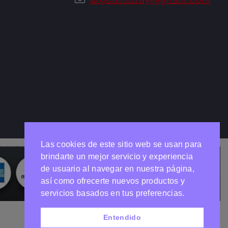
Las cookies de este sitio web se usan para
brindarte un mejor servicio y experiencia
de usuario al navegar en nuestra página,
así como ofrecerte nuevos productos y
Necesitas ayuda?
Chatea con nosotros
servicios basados en tus preferencias.
Entendido