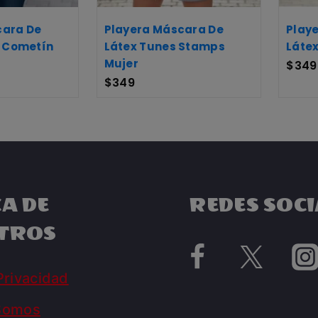
cara De
Playera Máscara De
Play
Y Cometín
Látex Tunes Stamps
Látex
Mujer
$
349
$
349
A DE
REDES SOCI
TROS
Privacidad
Somos