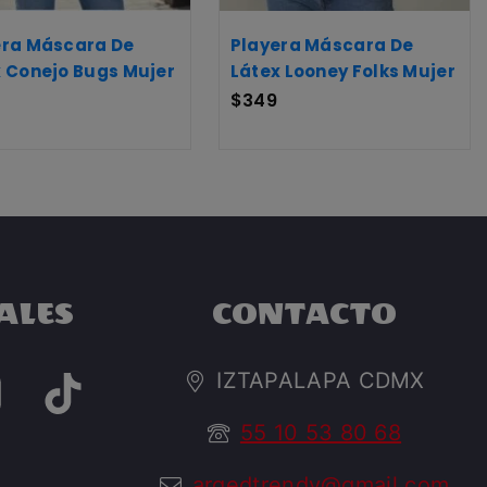
era Máscara De
Playera Máscara De
 Conejo Bugs Mujer
Látex Looney Folks Mujer
$
349
ALES
CONTACTO
IZTAPALAPA CDMX
55 10 53 80 68
argedtrendy@gmail.com