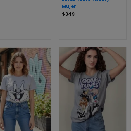
Mujer
$
349