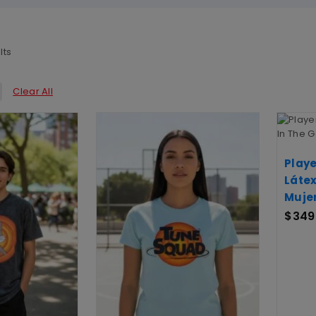
lts
Clear All
Play
Láte
Muje
$
349