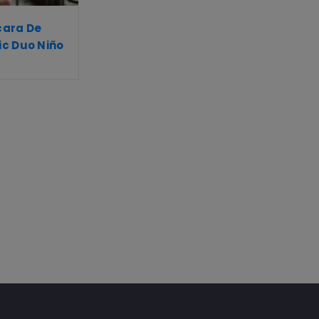
cara De
c Duo Niño