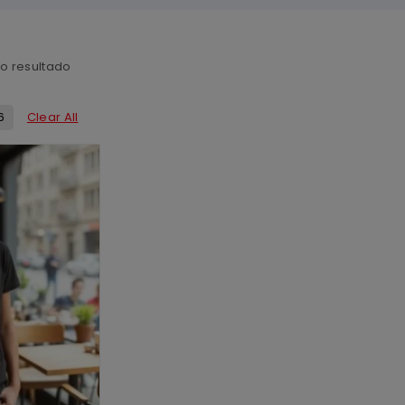
co resultado
6
Clear All