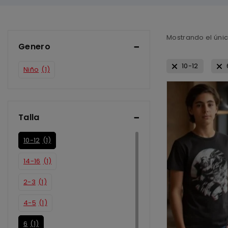
Mostrando el úni
Genero
10-12
Niño
(1)
Talla
10-12
(1)
14-16
(1)
2-3
(1)
4-5
(1)
6
(1)