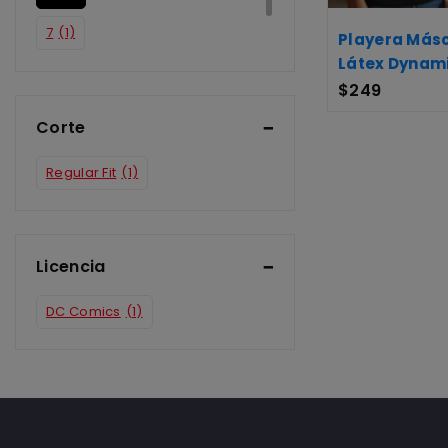
7
(1)
Playera Más
Látex Dynami
8
(1)
$
249
Corte
Regular Fit
(1)
Licencia
DC Comics
(1)