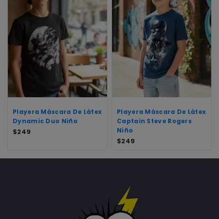
Playera Máscara De Látex
Playera Máscara De Látex
Dynamic Duo Niño
Captain Steve Rogers
Niño
$
249
$
249