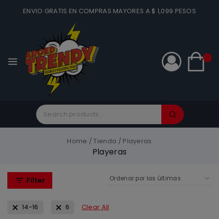
ENVIO GRATIS EN COMPRAS MAYORES A $ 1,099 PESOS
0
Home
/
Tienda
/
Playeras
Playeras
Filter
14-16
6
Clear All