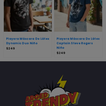
Playera Máscara De Látex
Playera Máscara De Látex
Dynamic Duo Niño
Captain Steve Rogers
Niño
$
249
$
249