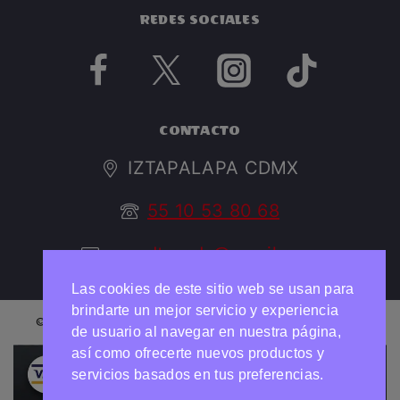
REDES SOCIALES
CONTACTO
IZTAPALAPA CDMX
55 10 53 80 68
argedtrendy@gmail.com
Las cookies de este sitio web se usan para
brindarte un mejor servicio y experiencia
© 2026 ARGED TRENDY Todos los derechos reservados
de usuario al navegar en nuestra página,
así como ofrecerte nuevos productos y
Necesitas ayuda?
Chatea con nosotros
servicios basados en tus preferencias.