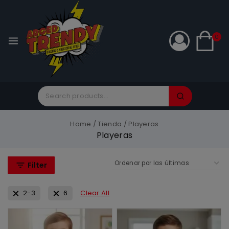
0
Home
/
Tienda
/
Playeras
Playeras
Filter
2-3
6
Clear All