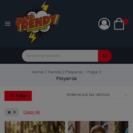
0
Home
/
Tienda
/
Playeras
- Page 2
Playeras
Filter
6
Clear All