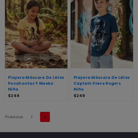
Playera Máscara De Látex
Playera Máscara De Látex
Pocahontas Y Meeko
Captain Steve Rogers
Niña
Niño
$
249
$
249
Previous
1
2