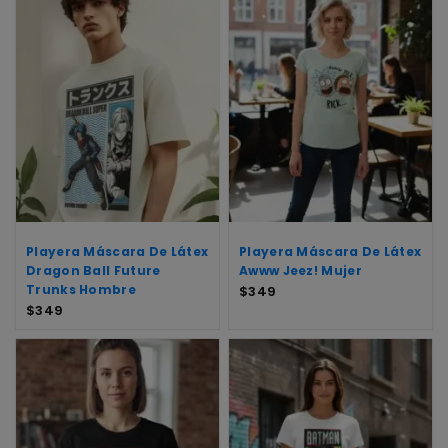
Playera Máscara De Látex
Playera Máscara De Látex
Dragon Ball Future
Awww Jeez! Mujer
Trunks Hombre
$
349
$
349