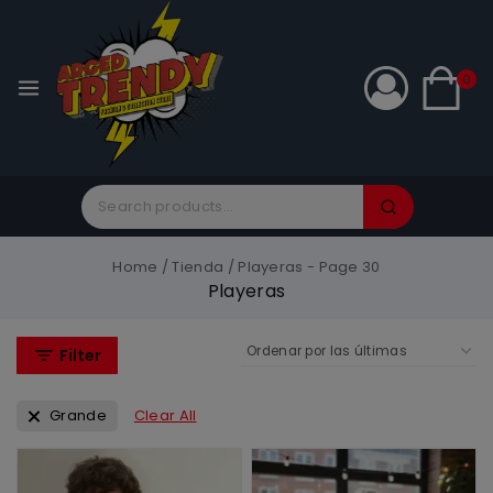
0
Home
/
Tienda
/
Playeras
- Page 30
Playeras
Filter
Grande
Clear All