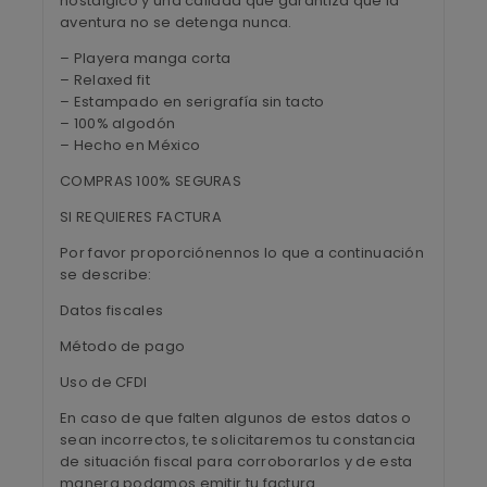
nostálgico y una calidad que garantiza que la
aventura no se detenga nunca.
– Playera manga corta
– Relaxed fit
– Estampado en serigrafía sin tacto
– 100% algodón
– Hecho en México
COMPRAS 100% SEGURAS
SI REQUIERES FACTURA
Por favor proporciónennos lo que a continuación
se describe:
Datos fiscales
Método de pago
Uso de CFDI
En caso de que falten algunos de estos datos o
sean incorrectos, te solicitaremos tu constancia
de situación fiscal para corroborarlos y de esta
manera podamos emitir tu factura