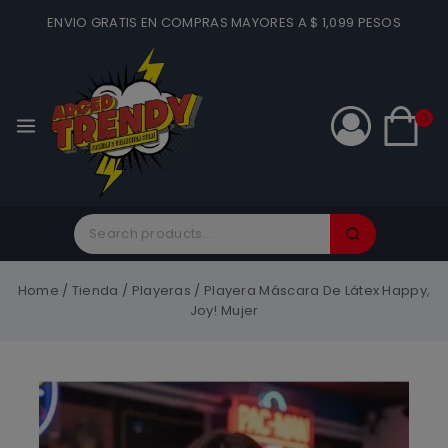
ENVIO GRATIS EN COMPRAS MAYORES A $ 1,099 PESOS
0
Home
/
Tienda
/
Playeras
/
Playera Máscara De Látex Happy,
Joy! Mujer