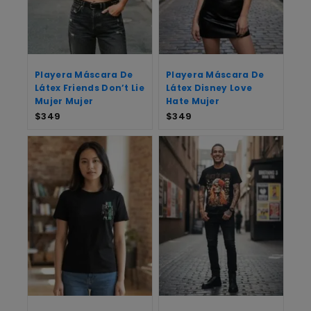
Playera Máscara De
Playera Máscara De
Látex Friends Don’t Lie
Látex Disney Love
Mujer Mujer
Hate Mujer
$
349
$
349