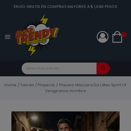
ENVIO GRATIS EN COMPRAS MAYORES A $ 1,099 PESOS
0
Home
/
Tienda
/
Playeras
/
Playera Máscara De Látex Spirit Of
Vengeance Hombre