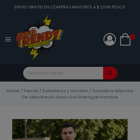
ENVIO GRATIS EN COMPRAS MAYORES A $ 1,099 PESOS
0
Home
/
Tienda
/
Sudaderas y Hoodies
/
Sudadera Máscara
De Látex Naruto Genio Del Sharingan Hombre