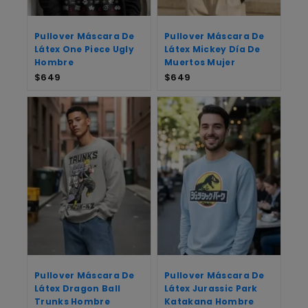
Pullover Máscara De
Pullover Máscara De
Látex One Piece Ugly
Látex Mickey Día De
Hombre
Muertos Mujer
$
649
$
649
Pullover Máscara De
Pullover Máscara De
Látex Dragon Ball
Látex Jurassic Park
Trunks Hombre
Katakana Hombre