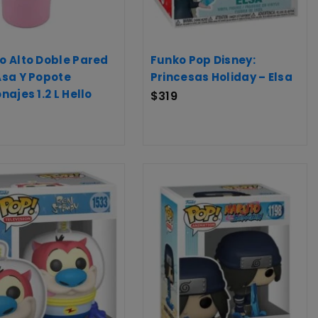
o Alto Doble Pared
Funko Pop Disney:
Asa Y Popote
Princesas Holiday – Elsa
najes 1.2 L Hello
$
319