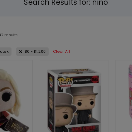
Search Results for:
niño
47
results
atex
$
0
-
$
1,200
Clear All