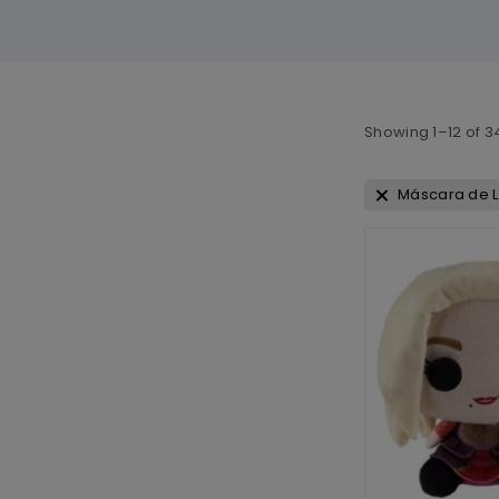
Showing 1–
12
of
3
Máscara de L