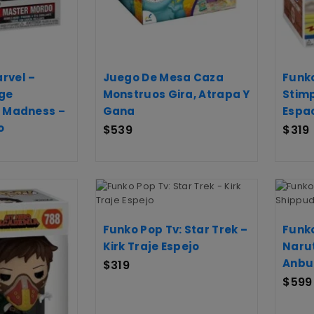
rvel –
Juego De Mesa Caza
Funko
ge
Monstruos Gira, Atrapa Y
Stimp
f Madness –
Gana
Espac
o
$
539
$
319
Funko Pop Tv: Star Trek –
Funk
Kirk Traje Espejo
Naru
Anbu 
$
319
$
599