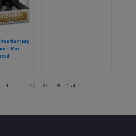
imation: My
a – Kai
haul
4
…
27
28
29
Next