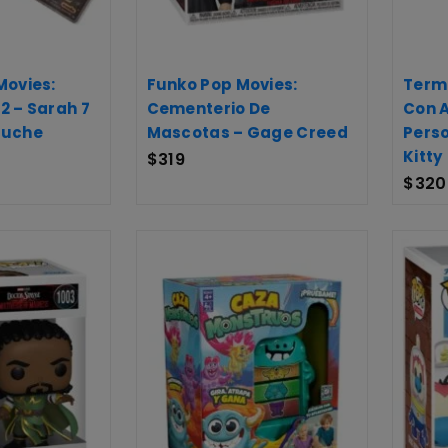
Movies:
Funko Pop Movies:
Term
2 – Sarah 7
Cementerio De
Con 
luche
Mascotas – Gage Creed
Perso
Kitty
$
319
$
320