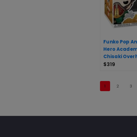
Funko Pop An
Hero Academi
Chisaki Over
$
319
1
2
3