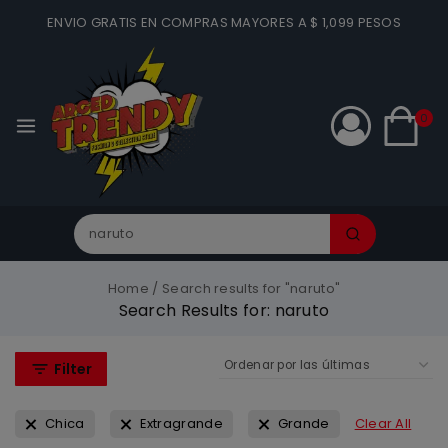
ENVIO GRATIS EN COMPRAS MAYORES A $ 1,099 PESOS
0
Home
/
Search results for "naruto"
Search Results for:
naruto
Filter
Chica
Extragrande
Grande
Clear All