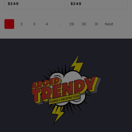
$
349
$
349
1
2
3
4
…
29
30
31
Next