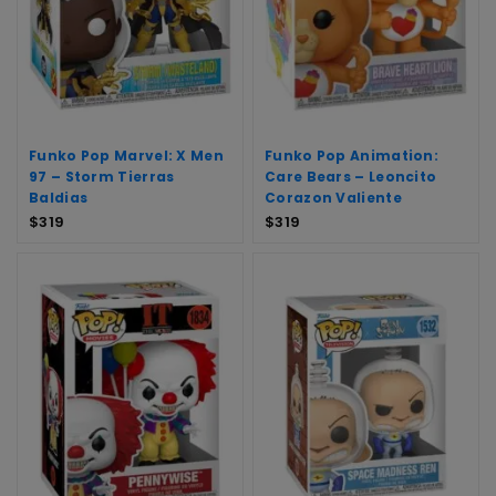
Funko Pop Marvel: X Men
Funko Pop Animation:
97 – Storm Tierras
Care Bears – Leoncito
Baldias
Corazon Valiente
$
319
$
319