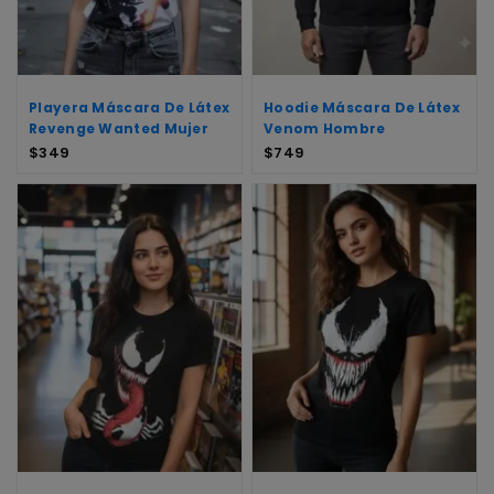
Playera Máscara De Látex
Hoodie Máscara De Látex
Revenge Wanted Mujer
Venom Hombre
$
349
$
749