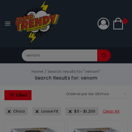
0
Home
/
Search results for "venom"
Search Results for:
venom
Filter
Chica
Loose Fit
$
0
-
$
1,200
Clear All