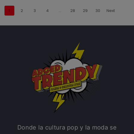
1
2
3
4
…
28
29
30
Next
Donde la cultura pop y la moda se