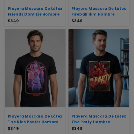
Playera Máscara De Látex
Playera Mascara De Látex
Friends Dont Lie Hombre
Fireball Him Hombre
$
349
$
349
Playera Máscara De Látex
Playera Máscara De Látex
The Kids Poster Hombre
The Party Hombre
$
349
$
349