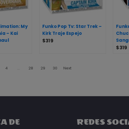
imation: My
Funko Pop Tv: Star Trek –
Funko
a – Kai
Kirk Traje Espejo
Chuc
haul
Sang
$
319
$
319
4
…
28
29
30
Next
A DE
REDES SOCI