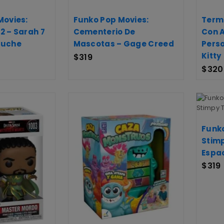
Movies:
Funko Pop Movies:
Term
2 – Sarah 7
Cementerio De
Con 
luche
Mascotas – Gage Creed
Perso
Kitty
$
319
$
320
Funko
Stimp
Espac
$
319