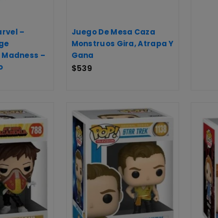
rvel –
Juego De Mesa Caza
ge
Monstruos Gira, Atrapa Y
f Madness –
Gana
o
$
539