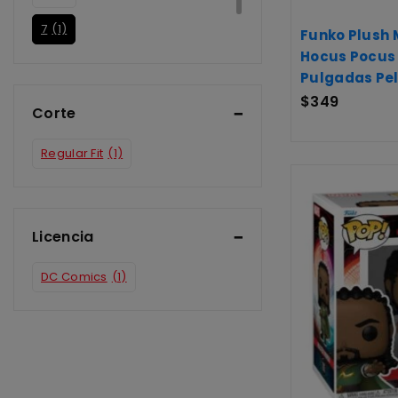
7
(1)
Funko Plush 
Hocus Pocus 
8
(1)
Pulgadas Pe
$
349
Corte
Regular Fit
(1)
Licencia
DC Comics
(1)