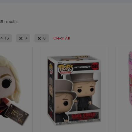
55
results
14-16
7
8
Clear All