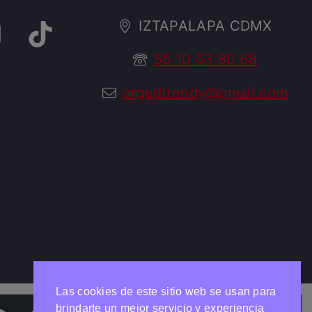
IZTAPALAPA CDMX
55 10 53 80 68
argedtrendy@gmail.com
Las cookies de este sitio web se usan para
brindarte un mejor servicio y experiencia