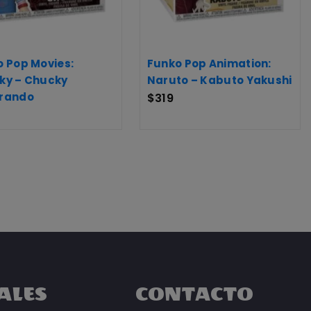
 Pop Movies:
Funko Pop Animation:
ky – Chucky
Naruto – Kabuto Yakushi
rando
$
319
ALES
CONTACTO