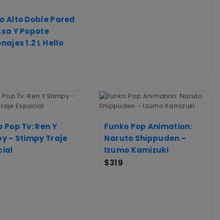
o Alto Doble Pared
Asa Y Popote
najes 1.2 L Hello
 Pop Tv: Ren Y
Funko Pop Animation:
y – Stimpy Traje
Naruto Shippuden –
ial
Izumo Kamizuki
$
319