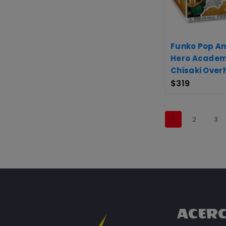
Funko Pop An
Hero Academi
Chisaki Over
$
319
1
2
3
ACERC