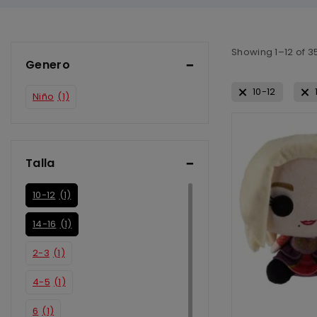
Showing 1–
12
of
3
Genero
10-12
Niño
(1)
Talla
10-12
(1)
14-16
(1)
2-3
(1)
4-5
(1)
6
(1)