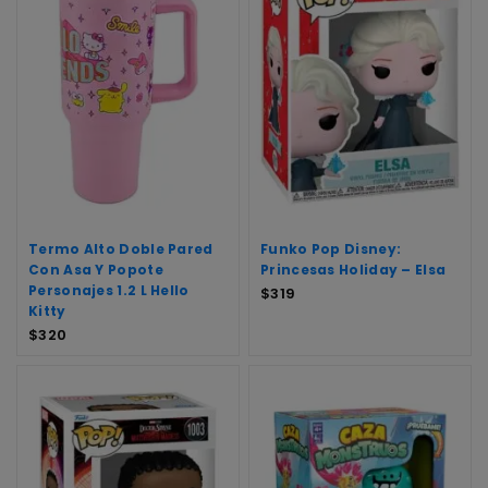
Termo Alto Doble Pared
Funko Pop Disney:
Con Asa Y Popote
Princesas Holiday – Elsa
Personajes 1.2 L Hello
$
319
Kitty
$
320