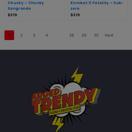
Chucky – Chucky
Kombat 11 Fatality – Sub-
Sangrando
zero
$
319
$
319
1
2
3
4
…
28
29
30
Next