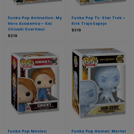
Funko Pop Animation: My
Funko Pop Tv: Star Trek –
Hero Academia – Kai
Kirk Traje Espejo
Chisaki Overhaul
$
319
$
319
Funko Pop Movies:
Funko Pop Games: Mortal