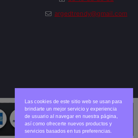
argedtrendy@gmail.com
Las cookies de este sitio web se usan para
brindarte un mejor servicio y experiencia
de usuario al navegar en nuestra página,
así como ofrecerte nuevos productos y
Necesitas ayuda?
Chatea con nosotros
servicios basados en tus preferencias.