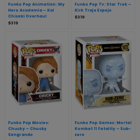
Funko Pop Animation: My
Funko Pop Tv: Star Trek –
Hero Academia – Kai
Kirk Traje Espejo
Chisaki Overhaul
$
319
$
319
Funko Pop Movies:
Funko Pop Games: Mortal
Chucky – Chucky
Kombat 11 Fatality – Sub-
Sangrando
zero