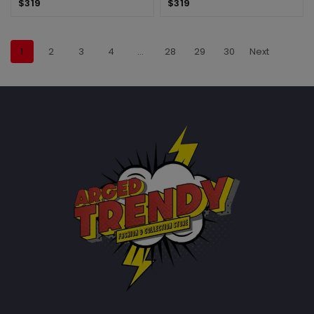
$
319
$
319
1
2
3
4
…
28
29
30
Next