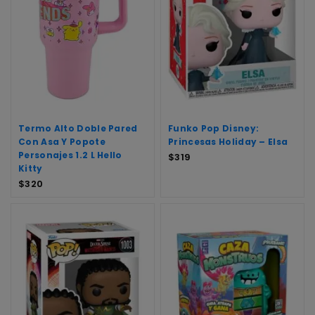
Termo Alto Doble Pared
Funko Pop Disney:
Con Asa Y Popote
Princesas Holiday – Elsa
Personajes 1.2 L Hello
$
319
Kitty
$
320