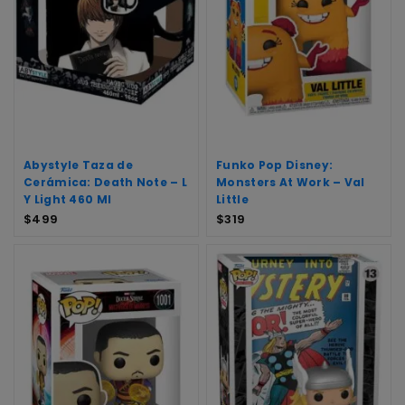
Abystyle Taza de
Funko Pop Disney:
Cerámica: Death Note – L
Monsters At Work – Val
Y Light 460 Ml
Little
$
499
$
319