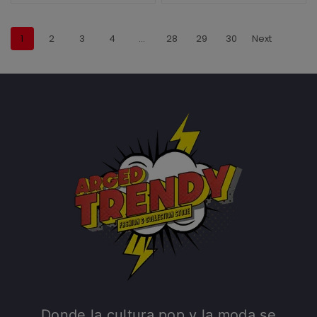
1
2
3
4
…
28
29
30
Next
Donde la cultura pop y la moda se