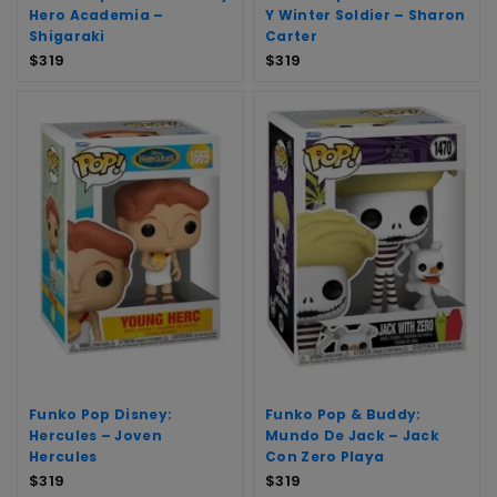
Hero Academia –
Y Winter Soldier – Sharon
Shigaraki
Carter
$
319
$
319
Funko Pop Disney:
Funko Pop & Buddy:
Hercules – Joven
Mundo De Jack – Jack
Hercules
Con Zero Playa
$
319
$
319