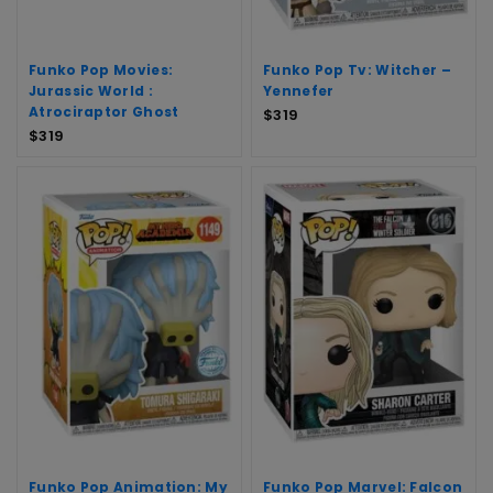
Funko Pop Movies:
Funko Pop Tv: Witcher –
Jurassic World :
Yennefer
Atrociraptor Ghost
$
319
$
319
Funko Pop Animation: My
Funko Pop Marvel: Falcon