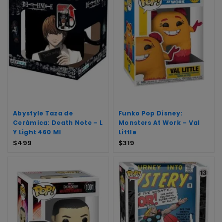
Abystyle Taza de
Funko Pop Disney:
Cerámica: Death Note – L
Monsters At Work – Val
Y Light 460 Ml
Little
$
499
$
319