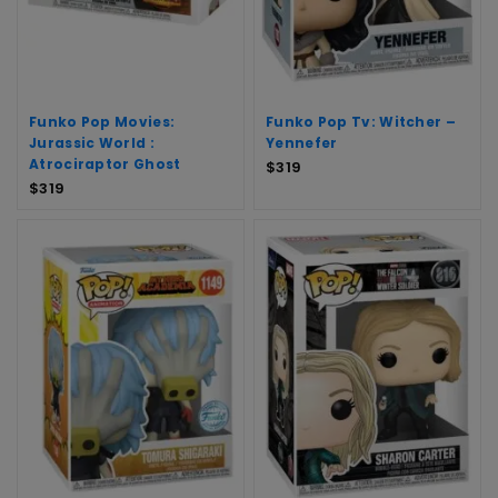
Funko Pop Movies:
Funko Pop Tv: Witcher –
Jurassic World :
Yennefer
Atrociraptor Ghost
$
319
$
319