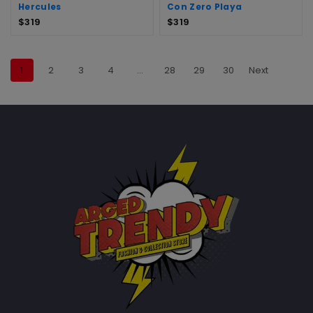
Hercules
Con Zero Playa
$
319
$
319
1
2
3
4
…
28
29
30
Next