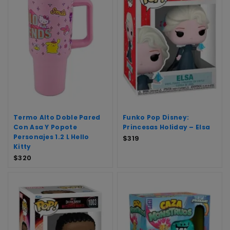
Termo Alto Doble Pared
Funko Pop Disney:
Con Asa Y Popote
Princesas Holiday – Elsa
Personajes 1.2 L Hello
$
319
Kitty
$
320