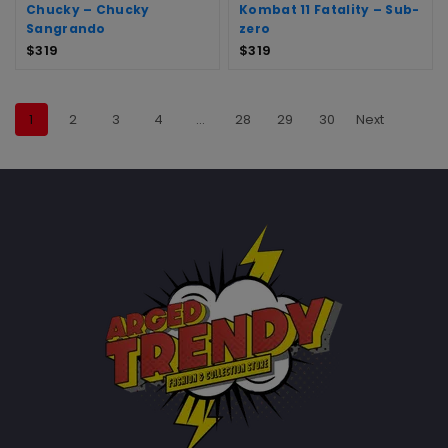
Chucky – Chucky
Kombat 11 Fatality – Sub-
Sangrando
zero
$
319
$
319
1
2
3
4
…
28
29
30
Next