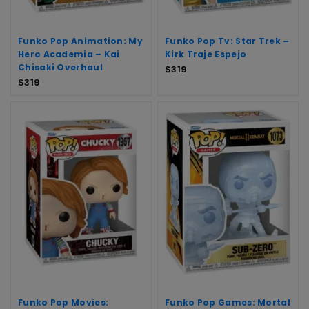
Funko Pop Animation: My
Funko Pop Tv: Star Trek –
Hero Academia – Kai
Kirk Traje Espejo
Chisaki Overhaul
$
319
$
319
Funko Pop Movies:
Funko Pop Games: Mortal