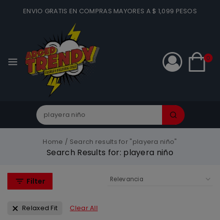
ENVIO GRATIS EN COMPRAS MAYORES A $ 1,099 PESOS
0
Home
/
Search results for "playera niño"
Search Results for:
playera niño
Filter
Relaxed Fit
Clear All