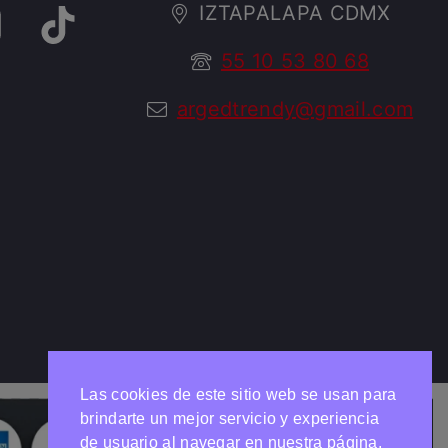
IZTAPALAPA CDMX
55 10 53 80 68
argedtrendy@gmail.com
Las cookies de este sitio web se usan para
brindarte un mejor servicio y experiencia
de usuario al navegar en nuestra página,