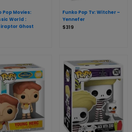
 Pop Movies:
Funko Pop Tv: Witcher –
sic World :
Yennefer
iraptor Ghost
$
319