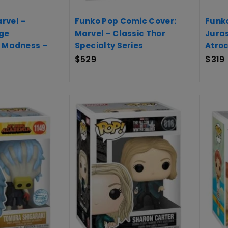
rvel –
Funko Pop Comic Cover:
Funko
ge
Marvel – Classic Thor
Juras
f Madness –
Specialty Series
Atroc
$
529
$
319