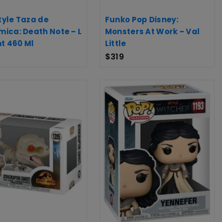
yle Taza de
Funko Pop Disney:
ica: Death Note – L
Monsters At Work – Val
ht 460 Ml
Little
$
319