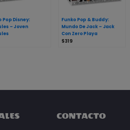
 Pop Disney:
Funko Pop & Buddy:
les – Joven
Mundo De Jack – Jack
ules
Con Zero Playa
$
319
ALES
CONTACTO