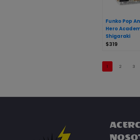
Funko Pop An
Hero Academ
Shigaraki
$
319
1
2
3
ACERC
NOSO