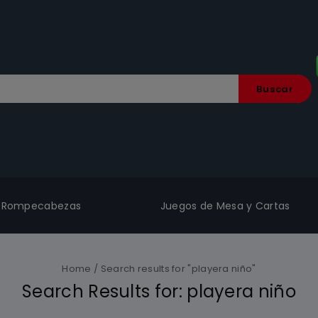
Buscar
Rompecabezas
Juegos de Mesa y Cartas
Home
/
Search results for "playera niño"
Search Results for:
playera niño