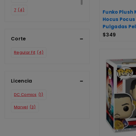
7
(4)
Funko Plush 
Hocus Pocus 
8
(3)
Pulgadas Pe
$
349
Corte
Regular Fit
(4)
Licencia
DC Comics
(1)
Marvel
(3)