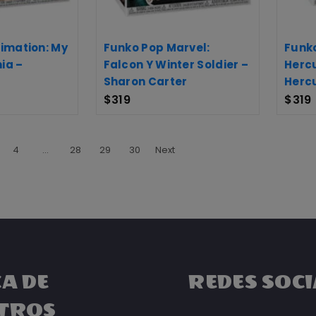
imation: My
Funko Pop Marvel:
Funko
ia –
Falcon Y Winter Soldier –
Hercu
Sharon Carter
Herc
$
319
$
319
4
…
28
29
30
Next
A DE
REDES SOCI
TROS