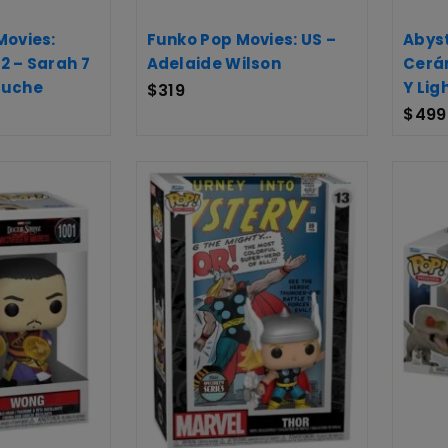
Movies:
Funko Pop Movies: US –
Abyst
2 – Sarah 7
Adelaide Wilson
Cerám
luche
Y Lig
$
319
$
499