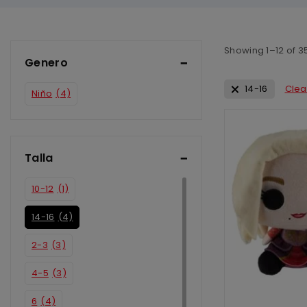
Showing 1–
12
of
3
Genero
14-16
Clear
Niño
(4)
Talla
10-12
(1)
14-16
(4)
2-3
(3)
4-5
(3)
6
(4)