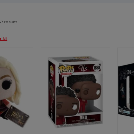
57
results
 All