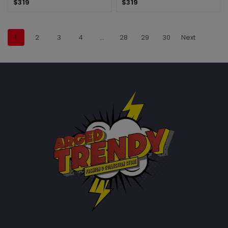
$
319
$
319
1
2
3
4
…
28
29
30
Next