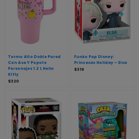
Termo Alto Doble Pared
Funko Pop Disney:
Con Asa Y Popote
Princesas Holiday – Elsa
Personajes 1.2 L Hello
$
319
Kitty
$
320