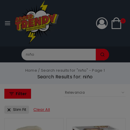
0
Home
/
Search results for "niño"
- Page 1
Search Results for:
niño
Filter
Slim Fit
Clear All