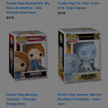
Funko Pop Animation: My
Funko Pop Tv: Star Trek –
Hero Academia – Kai
Kirk Traje Espejo
Chisaki Overhaul
$
319
$
319
Funko Pop Movies:
Funko Pop Games: Mortal
Chucky – Chucky
Kombat 11 Fatality – Sub-
Sangrando
zero