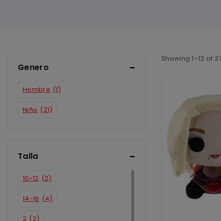
Showing 1–
12
of
3
Genero
Hombre
(1)
Niño
(21)
Talla
10-12
(2)
14-16
(4)
2
(2)