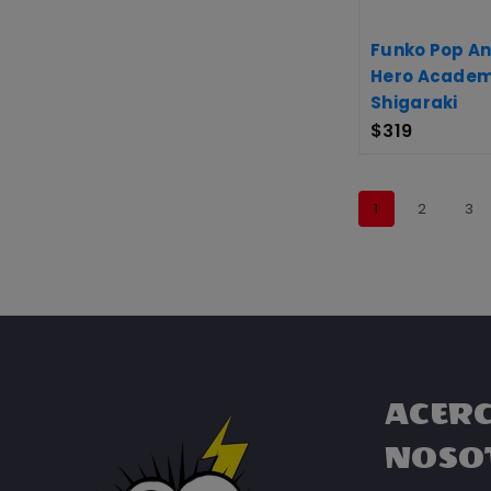
Funko Pop An
Hero Academ
Shigaraki
$
319
1
2
3
ACERC
NOSO