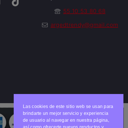
55 10 53 80 68
argedtrendy@gmail.com
Las cookies de este sitio web se usan para
brindarte un mejor servicio y experiencia
de usuario al navegar en nuestra página,
así como ofrecerte nuevos productos y
Necesitas ayuda?