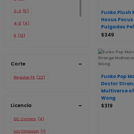
2-3
(5)
Funko Plush 
Hocus Pocus 
4-5
(4)
Pulgadas Pe
$
349
6
(13)
7
(17)
8
(15)
Corte
4
(1)
Funko Pop Ma
Regular Fit
(22)
Doctor Stran
Multiverse o
Wong
Licencia
$
319
DC Comics
(4)
Los Simpson
(1)