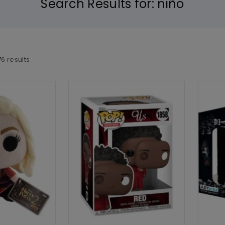
Search Results for:
niño
76
results