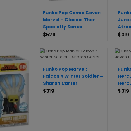
Funko Pop Comic Cover:
Funko
Marvel – Classic Thor
Juras
Specialty Series
Atroc
$
529
$
319
Funko Pop Marvel:
Funko
Falcon Y Winter Soldier –
Hercu
Sharon Carter
Herc
$
319
$
319