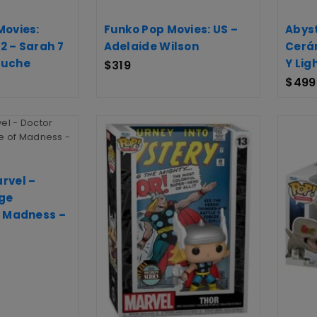
Movies:
Funko Pop Movies: US –
Abyst
2 – Sarah 7
Adelaide Wilson
Cerám
luche
Y Lig
$
319
$
499
rvel –
ge
f Madness –