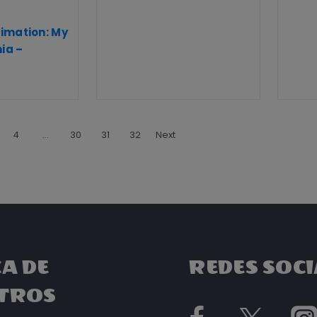
imation: My
ia –
4
…
30
31
32
Next
A DE
REDES SOCI
TROS