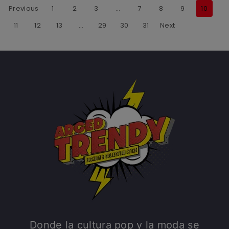
Previous
1
2
3
…
7
8
9
10
11
12
13
…
29
30
31
Next
Donde la cultura pop y la moda se