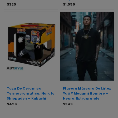
$
320
$
1,099
Taza De Ceramica
Playera Máscara De Látex
Termocromatica: Naruto
Yuji Y Megumi Hombre –
Shippuden – Kakashi
Negro, Extragrande
$
499
$
349