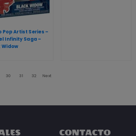
 Pop Artist Series –
l Infinity Saga –
k Widow
30
31
32
Next
ALES
CONTACTO