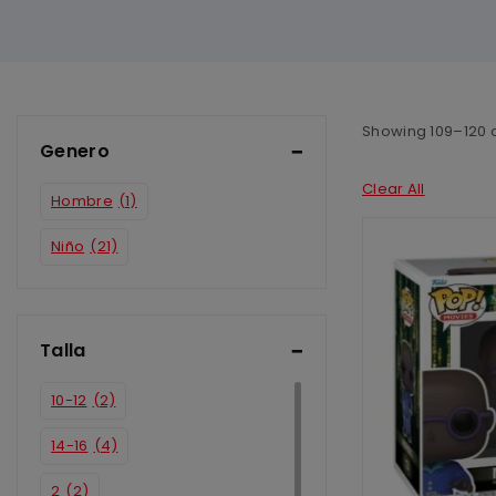
Showing 109–
120
Genero
Clear All
Hombre
(1)
Niño
(21)
Talla
10-12
(2)
14-16
(4)
2
(2)