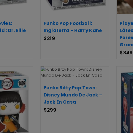
vies:
Funko Pop Football:
Play
 : Dr. Ellie
Inglaterra – Harry Kane
Látex
Forev
$
319
Gran
$
349
Funko Bitty Pop Town:
Disney Mundo De Jack –
Jack En Casa
$
299