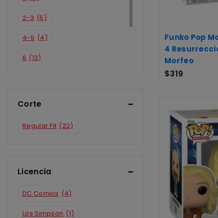
2-3
(5)
Funko Pop Mo
4-5
(4)
4 Resurrecci
6
(13)
Morfeo
$
319
7
(17)
8
(15)
Corte
4
(1)
Regular Fit
(22)
Licencia
DC Comics
(4)
Los Simpson
(1)