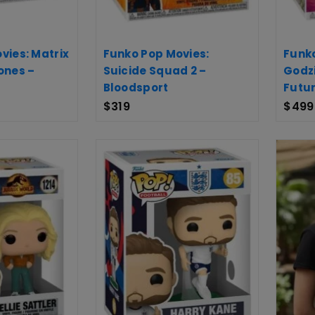
vies: Matrix
Funko Pop Movies:
Funk
ones –
Suicide Squad 2 –
Godzi
Bloodsport
Futur
$
319
$
499