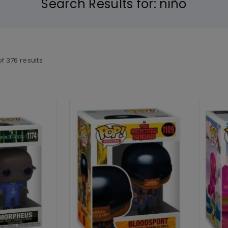
Search Results for:
niño
of
376
results