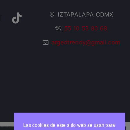
IZTAPALAPA CDMX
55 10 53 80 68
argedtrendy@gmail.com
Las cookies de este sitio web se usan para