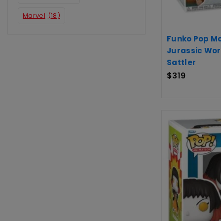
Marvel
(18)
Funko Pop Mo
Jurassic World
Sattler
$
319