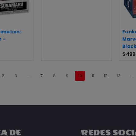
imation:
Funko
r –
Marve
Blac
$
499
2
3
…
7
8
9
10
11
12
13
…
A DE
REDES SOCI