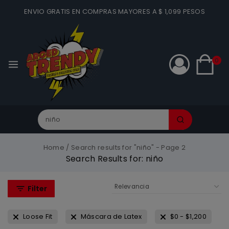
ENVIO GRATIS EN COMPRAS MAYORES A $ 1,099 PESOS
0
Home
/
Search results for "niño"
- Page 2
Search Results for:
niño
Filter
Loose Fit
Máscara de Latex
$
0
-
$
1,200