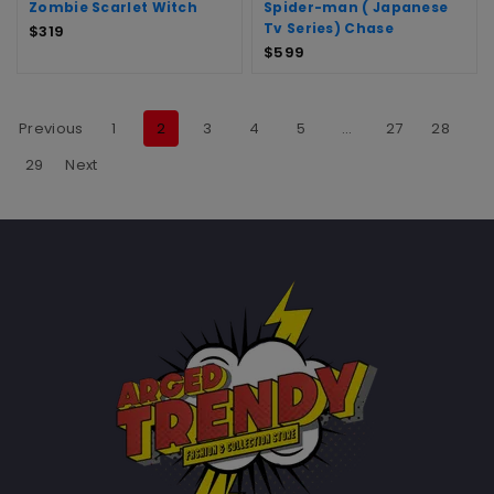
Zombie Scarlet Witch
Spider-man ( Japanese
Tv Series) Chase
$
319
$
599
Previous
1
2
3
4
5
…
27
28
29
Next