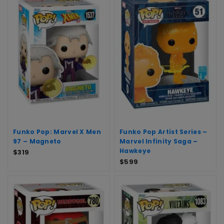
Funko Pop: Marvel X Men
Funko Pop Artist Series –
97 – Magneto
Marvel Infinity Saga –
Hawkeye
$
319
$
599