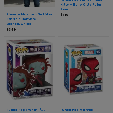
Kitty – Hello Kitty Polar
Bear
Playera Máscara De Látex
$
319
Patricio Hombre –
Blanco, Chica
$
349
Funko Pop : What If…? –
Funko Pop Marvel: