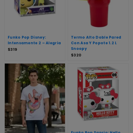
Funko Pop Disney:
Termo Alto Doble Pared
Intensamente 2 – Alegria
Con Asa Y Popote 1.2 L
Snoopy
$
319
$
320
Funko Pop Sanrio: Hello