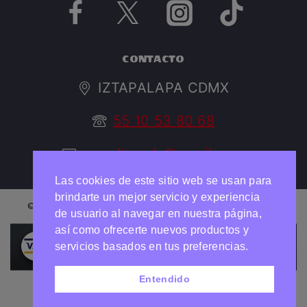
CONTACTO
IZTAPALAPA CDMX
55 10 53 80 68
argedtrendy@gmail.com
Las cookies de este sitio web se usan para
brindarte un mejor servicio y experiencia
© 2026 ARGED TRENDY Todos los derechos reservados
de usuario al navegar en nuestra página,
así como ofrecerte nuevos productos y
Necesitas ayuda?
Chatea con nosotros
servicios basados en tus preferencias.
Entendido