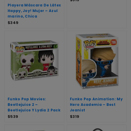
Playera Máscara De Látex
Happy, Joy! Mujer – Azul
marino, Chica
$
349
Funko Pop Movies:
Funko Pop Animation: My
Beetlejuice 2 –
Hero Academia – Best
Beetlejuice Y Lydia 2 Pack
Jeanist
$
539
$
319