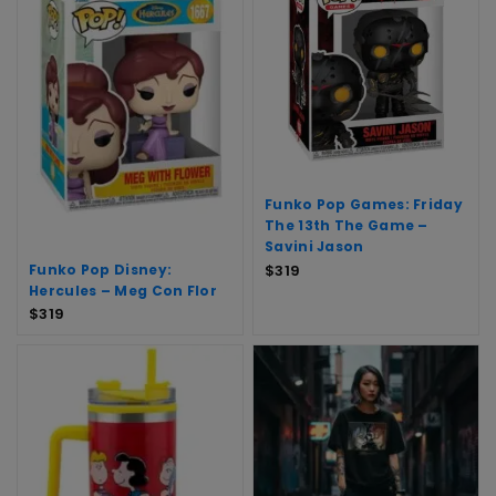
Funko Pop Games: Friday
The 13th The Game –
Savini Jason
Funko Pop Disney:
$
319
Hercules – Meg Con Flor
$
319