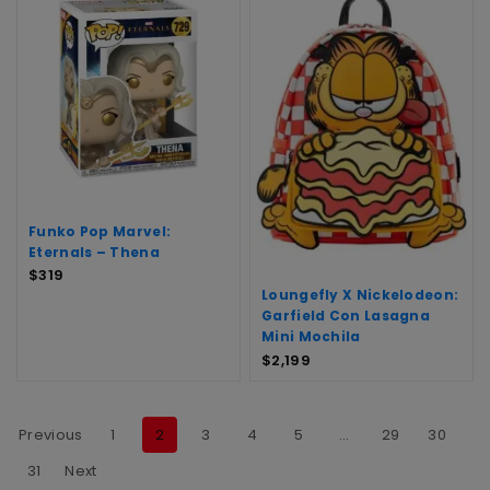
Funko Pop Marvel:
Eternals – Thena
$
319
Loungefly X Nickelodeon:
Garfield Con Lasagna
Mini Mochila
$
2,199
Previous
1
2
3
4
5
…
29
30
31
Next