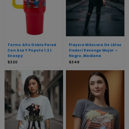
Termo Alto Doble Pared
Playera Máscara De Látex
Con Asa Y Popote 1.2 L
Itadori Revenge Mujer –
Snoopy
Negro, Mediana
$
320
$
349