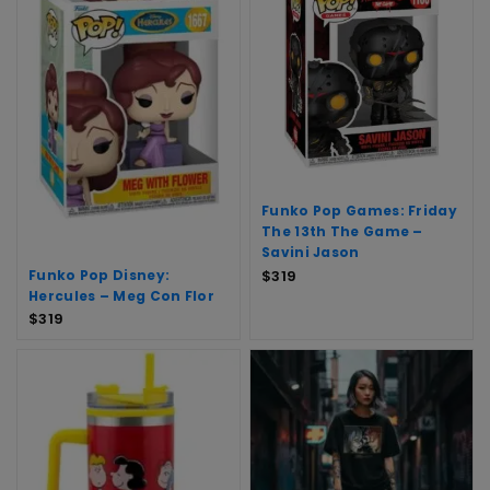
Funko Pop Games: Friday
The 13th The Game –
Savini Jason
Funko Pop Disney:
$
319
Hercules – Meg Con Flor
$
319