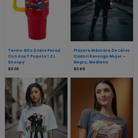
Termo Alto Doble Pared
Playera Máscara De Látex
Con Asa Y Popote 1.2 L
Itadori Revenge Mujer –
Snoopy
Negro, Mediana
$
320
$
349