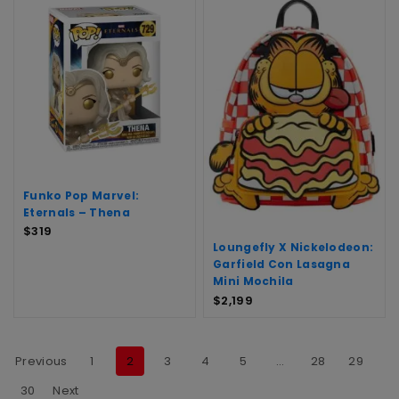
Funko Pop Marvel:
Eternals – Thena
$
319
Loungefly X Nickelodeon:
Garfield Con Lasagna
Mini Mochila
$
2,199
Previous
1
2
3
4
5
…
28
29
30
Next