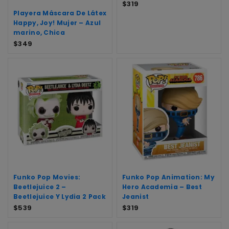
$
319
Playera Máscara De Látex
Happy, Joy! Mujer – Azul
marino, Chica
$
349
Funko Pop Movies:
Funko Pop Animation: My
Beetlejuice 2 –
Hero Academia – Best
Beetlejuice Y Lydia 2 Pack
Jeanist
$
539
$
319