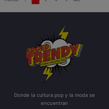
Previous
1
2
3
4
5
Next
Donde la cultura pop y la moda se
encuentran