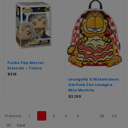
Funko Pop Marvel:
Eternals – Thena
$
319
Loungefly X Nickelodeon:
Garfield Con Lasagna
Mini Mochila
$
2,199
Previous
1
2
3
4
5
…
28
29
30
Next