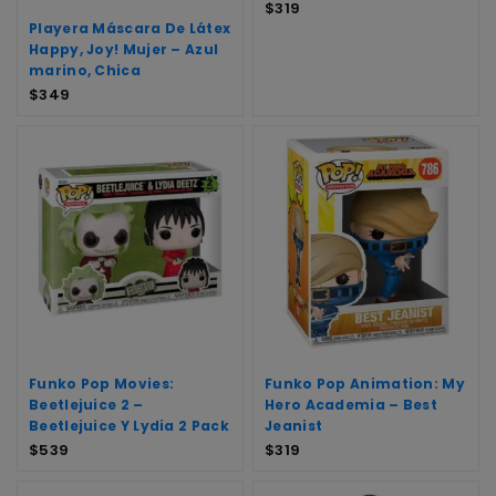
$
319
Playera Máscara De Látex
Happy, Joy! Mujer – Azul
marino, Chica
$
349
Funko Pop Movies:
Funko Pop Animation: My
Beetlejuice 2 –
Hero Academia – Best
Beetlejuice Y Lydia 2 Pack
Jeanist
$
539
$
319