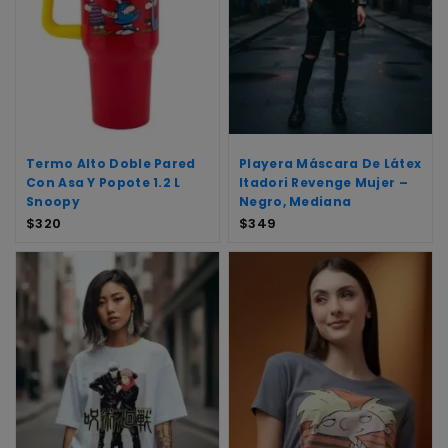
Termo Alto Doble Pared
Playera Máscara De Látex
Con Asa Y Popote 1.2 L
Itadori Revenge Mujer –
Snoopy
Negro, Mediana
$
320
$
349