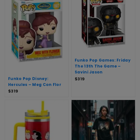
Funko Pop Games: Friday
The 13th The Game –
Savini Jason
Funko Pop Disney:
$
319
Hercules – Meg Con Flor
$
319