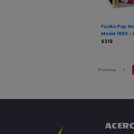
Funko Pop Mov
Movie 1990 –
$
319
Previous
1
ACERC