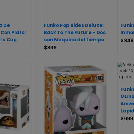
a De
Funko Pop Rides Deluxe:
Funko
Con Plato:
Back To The Future – Doc
Inmor
 Ls Cup
con Maquina del tiempo
$
849
$
899
Funko
Mund
Anive
Lapi
$
699