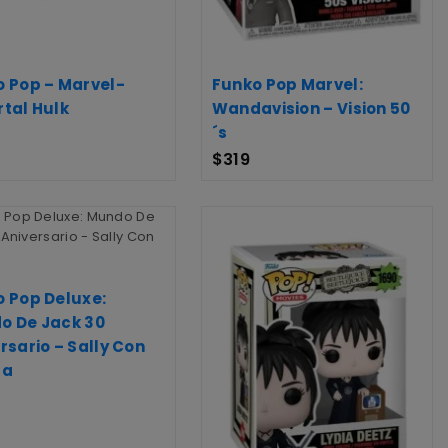
 Pop – Marvel-
Funko Pop Marvel:
tal Hulk
Wandavision – Vision 50
´s
$
319
 Pop Deluxe:
o De Jack 30
rsario – Sally Con
da