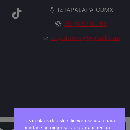
IZTAPALAPA CDMX
55 10 53 80 68
argedtrendy@gmail.com
Las cookies de este sitio web se usan para
brindarte un mejor servicio y experiencia