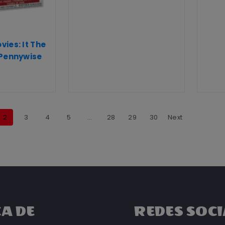
ies: It The
 Pennywise
2
3
4
5
…
28
29
30
Next
A DE
REDES SOCI