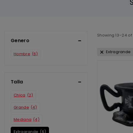
Showing 13–
24
o
Genero
Extragrande
Hombre
(6)
Talla
Chica
(2)
Grande
(4)
Mediana
(4)
Extragrande
(6)