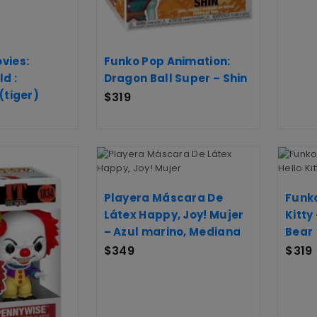
vies:
Funko Pop Animation:
d :
Dragon Ball Super – Shin
(tiger)
$
319
Playera Máscara De
Funko
Látex Happy, Joy! Mujer
Kitty
– Azul marino, Mediana
Bear
$
349
$
319