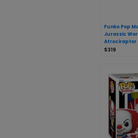
Funko Pop Mo
Jurassic Worl
Atrociraptor 
$
319