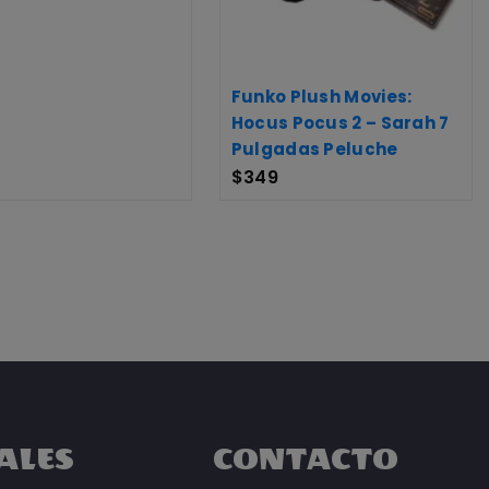
Funko Plush Movies:
Hocus Pocus 2 – Sarah 7
Pulgadas Peluche
$
349
ALES
CONTACTO