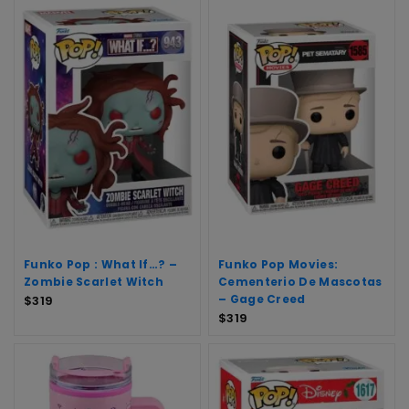
Funko Pop : What If…? –
Funko Pop Movies:
Zombie Scarlet Witch
Cementerio De Mascotas
– Gage Creed
$
319
$
319