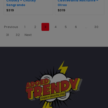
Chucky – Chucky
Castlevania Nocturne –
Sangrando
Olrox
$
319
$
319
Previous
1
2
3
4
5
6
…
30
31
32
Next