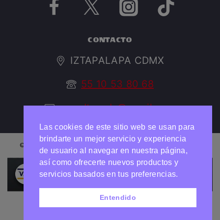
CONTACTO
IZTAPALAPA CDMX
55 10 53 80 68
argedtrendy@gmail.com
Las cookies de este sitio web se usan para
brindarte un mejor servicio y experiencia
© 2026 ARGED TRENDY Todos los derechos reservados
de usuario al navegar en nuestra página,
así como ofrecerte nuevos productos y
Necesitas ayuda?
Chatea con nosotros
servicios basados en tus preferencias.
Entendido