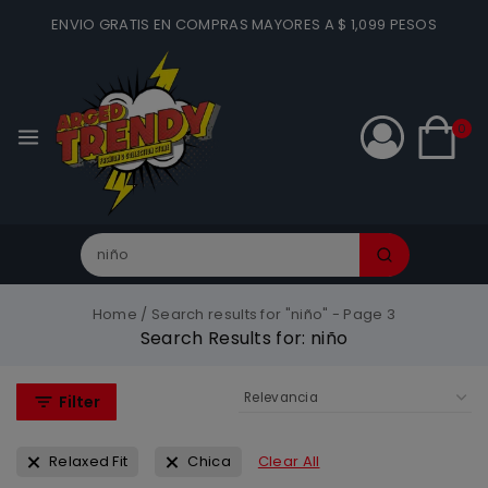
ENVIO GRATIS EN COMPRAS MAYORES A $ 1,099 PESOS
0
Home
/
Search results for "niño"
- Page 3
Search Results for:
niño
Filter
Relaxed Fit
Chica
Clear All