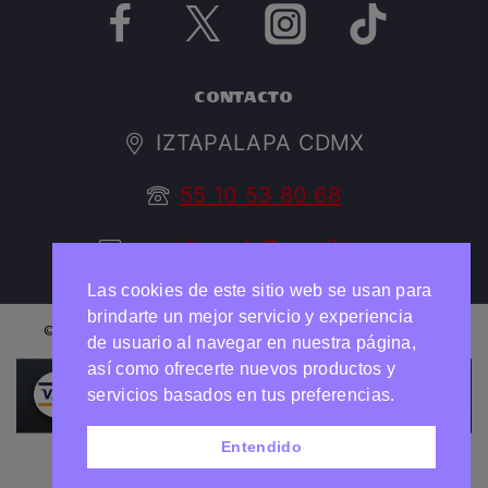
CONTACTO
IZTAPALAPA CDMX
55 10 53 80 68
argedtrendy@gmail.com
Las cookies de este sitio web se usan para
brindarte un mejor servicio y experiencia
© 2026 ARGED TRENDY Todos los derechos reservados
de usuario al navegar en nuestra página,
así como ofrecerte nuevos productos y
Necesitas ayuda?
Chatea con nosotros
servicios basados en tus preferencias.
Entendido