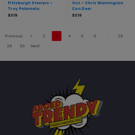
Pittsburgh Steelers –
Out – Chris Washington
Troy Polamalu
Con Deer
$
319
$
319
Previous
1
2
3
4
5
6
…
28
29
30
Next