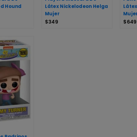
ed Hound
Látex Nickelodeon Helga
Láte
Mujer
Muje
$
349
$
649
os Padrinos