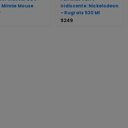
x Minnie Mouse
Iridiscente: Nickelodeon
r
– Rugrats 530 Ml
$
249