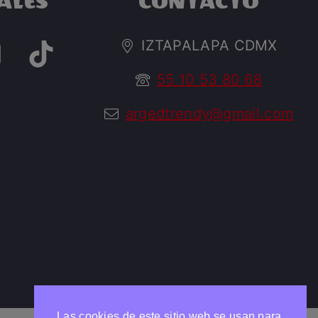
ALES
CONTACTO
IZTAPALAPA CDMX
55 10 53 80 68
argedtrendy@gmail.com
Las cookies de este sitio web se usan para