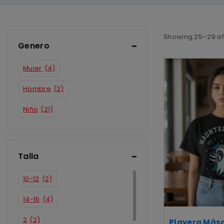
Showing 25–
29
o
Genero
Mujer
(4)
Hombre
(2)
Niño
(21)
Talla
10-12
(2)
14-16
(4)
2
(2)
Playera Más