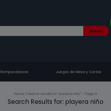
Buscar
Rompecabezas
Juegos de Mesa y Cartas
Home
/
Search results for "playera niño"
- Page 3
Search Results for:
playera niño