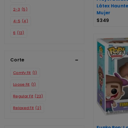
Látex Haunt
2-3
(5)
Mujer
$
349
4-5
(4)
6
(13)
7
(17)
8
(15)
Corte
Chica
(3)
Comfy Fit
(1)
Grande
(3)
Loose Fit
(1)
Mediana
(3)
Regular Fit
(23)
4
(1)
Relaxed Fit
(2)
CH
(1)
Extragrande
(3)
Funko Pop: L