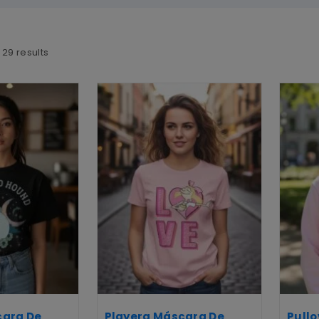
f
29
results
cara De
Playera Máscara De
Pull