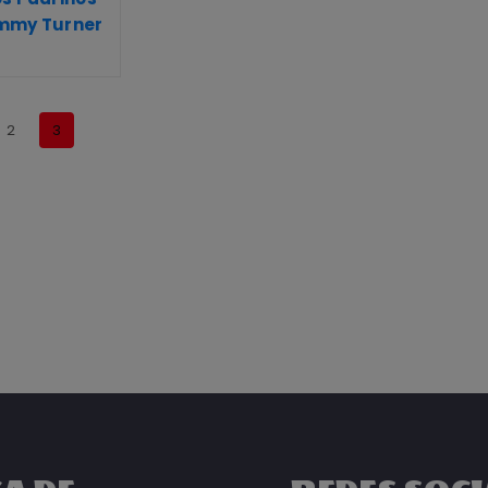
immy Turner
2
3