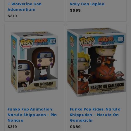
– Wolverine Con
Sally Con Lapida
Adamantium
$
699
$
319
Funko Pop Animation:
Funko Pop Rides: Naruto
Naruto Shippuden – Rin
Shippuden – Naruto On
Nohara
Gamakichi
$
319
$
689