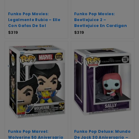
Funko Pop Movies:
Funko Pop Movies:
Legalmente Rubia – Elle
Beetlejuice 2 –
Con Gafas De Sol
Beetlejuice En Cardigan
$
319
$
319
Funko Pop Marvel:
Funko Pop Deluxe: Mundo
Wolverine 50 Aniversario
De Jack 30 Aniversario –