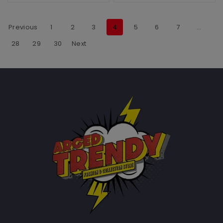
Previous
1
2
3
4
5
6
7
…
28
29
30
Next