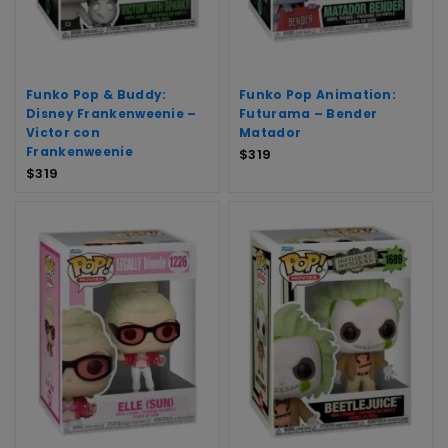
Funko Pop & Buddy:
Funko Pop Animation:
Disney Frankenweenie –
Futurama – Bender
Victor con
Matador
Frankenweenie
$
319
$
319