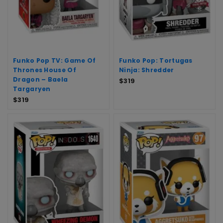
Funko Pop TV: Game Of
Funko Pop: Tortugas
Thrones House Of
Ninja: Shredder
Dragon – Baela
$
319
Targaryen
$
319