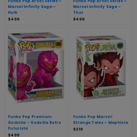
Funko Pop Artist Series –
Funko Pop Artist Series –
Marvel Infinity Saga –
Marvel Infinity Saga –
Hulk
Thor
$
499
$
499
Funko Pop Premium:
Funko Pop Marvel:
Godzilla – Godzilla Retro
Strange Tales – Mephisto
Futurista
$
319
$
499