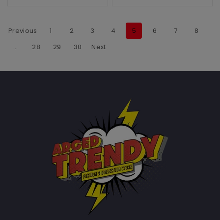
Previous
1
2
3
4
5
6
7
8
…
28
29
30
Next