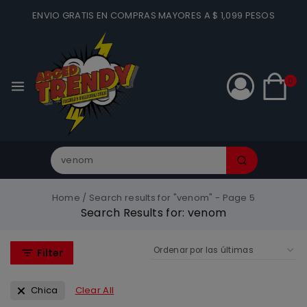
ENVIO GRATIS EN COMPRAS MAYORES A $ 1,099 PESOS
0
Home
/
Search results for "venom"
- Page 5
Search Results for:
venom
Filter
Chica
Clear All