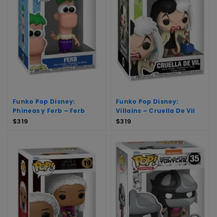
Funko Pop Disney:
Funko Pop Disney:
Phineas y Ferb – Ferb
Villains – Cruella De Vil
$
319
$
319