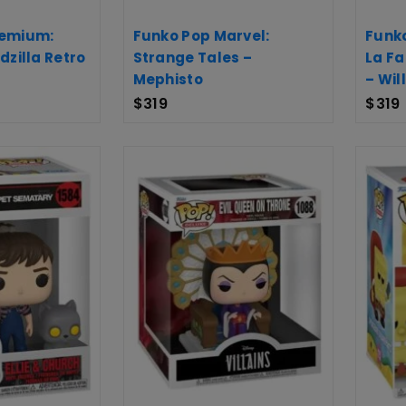
remium:
Funko Pop Marvel:
Funko
dzilla Retro
Strange Tales –
La Fa
Mephisto
– Wil
$
319
$
319