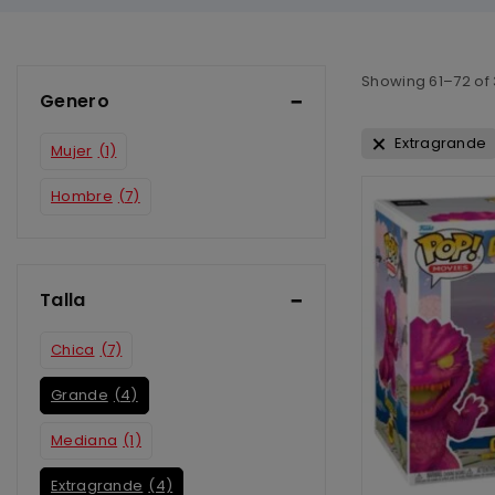
Showing 61–
72
of
Genero
Extragrande
Mujer
(1)
Hombre
(7)
Talla
Chica
(7)
Grande
(4)
Mediana
(1)
Extragrande
(4)