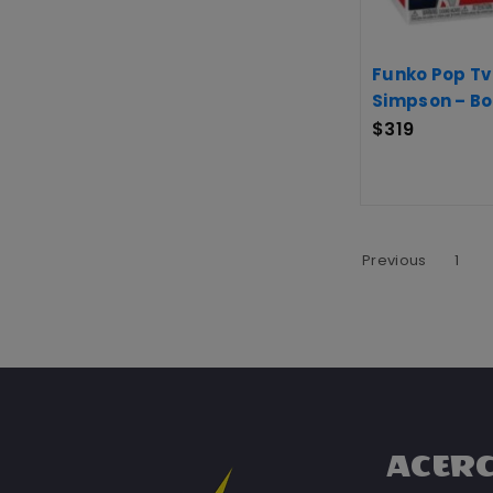
Funko Pop Tv
Simpson – Bo
$
319
Previous
1
ACERC