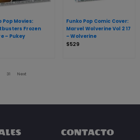
 Pop Movies:
Funko Pop Comic Cover:
tbusters Frozen
Marvel Wolverine Vol 2 17
e – Pukey
– Wolverine
$
529
31
Next
ALES
CONTACTO