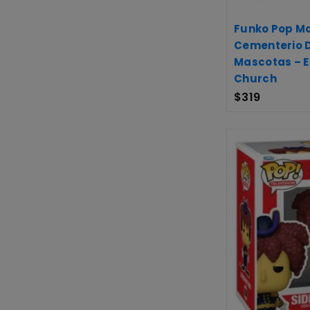
Funko Pop Mo
Cementerio 
Mascotas – El
Church
$
319