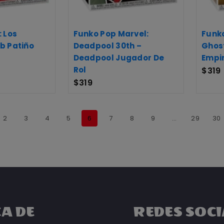
: Los
Funko Pop Marvel:
Funko
b Patiño
Deadpool 30th –
Ghos
Deadpool Jugador De
Empir
Rol
$
319
$
319
2
3
4
5
6
7
8
9
…
29
30
A DE
REDES SOCI