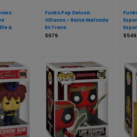
vies:
Funko Pop Deluxe:
Funk
De
Villanos – Reina Malvada
Espo
lie &
En Trono
Espo
$
679
$
549