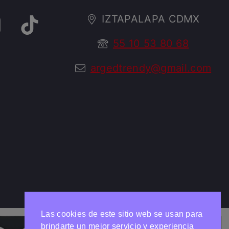
IZTAPALAPA CDMX
55 10 53 80 68
argedtrendy@gmail.com
Las cookies de este sitio web se usan para
brindarte un mejor servicio y experiencia