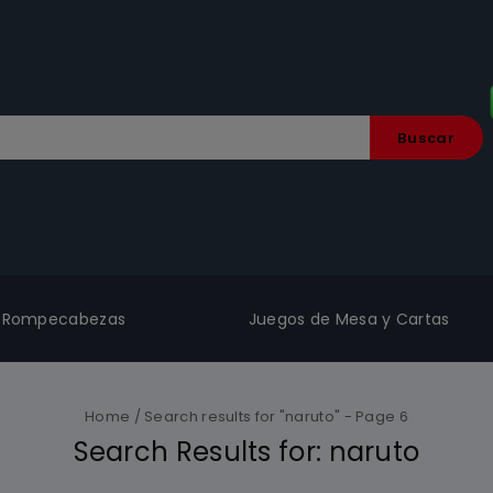
Buscar
Rompecabezas
Juegos de Mesa y Cartas
Home
/
Search results for "naruto"
- Page 6
Search Results for:
naruto