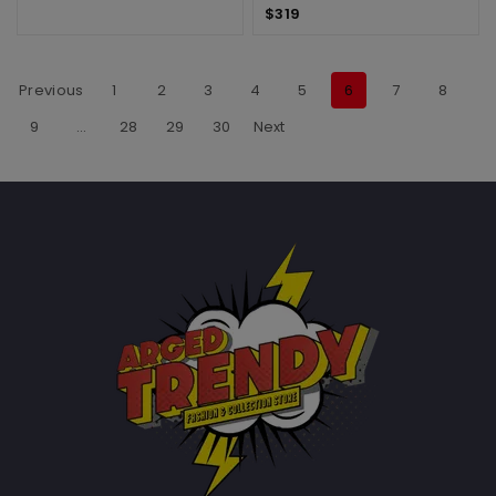
$
319
Previous
1
2
3
4
5
6
7
8
9
…
28
29
30
Next