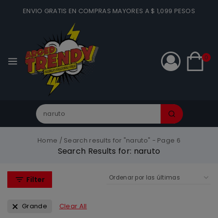
ENVIO GRATIS EN COMPRAS MAYORES A $ 1,099 PESOS
0
Home
/
Search results for "naruto"
- Page 6
Search Results for:
naruto
Filter
Grande
Clear All