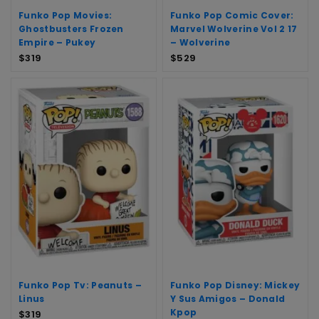
Funko Pop Movies:
Funko Pop Comic Cover:
Ghostbusters Frozen
Marvel Wolverine Vol 2 17
Empire – Pukey
– Wolverine
$
319
$
529
Funko Pop Tv: Peanuts –
Funko Pop Disney: Mickey
Linus
Y Sus Amigos – Donald
Kpop
$
319