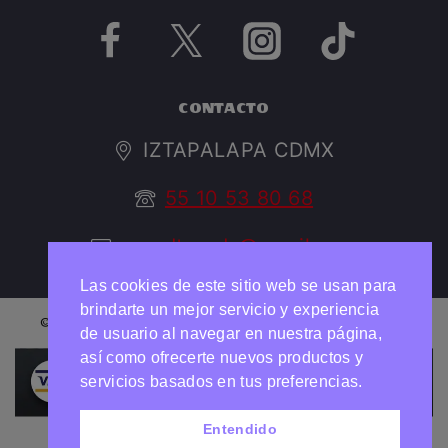
CONTACTO
IZTAPALAPA CDMX
55 10 53 80 68
argedtrendy@gmail.com
Las cookies de este sitio web se usan para
brindarte un mejor servicio y experiencia
© 2026 ARGED TRENDY Todos los derechos reservados
de usuario al navegar en nuestra página,
así como ofrecerte nuevos productos y
Necesitas ayuda?
Chatea con nosotros
servicios basados en tus preferencias.
Entendido