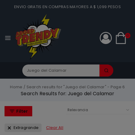
ENVIO GRATIS EN COMPRAS MAYORES A $ 1,099 PESOS
0
Home
/
Search results for "Juego del Calamar"
- Page 6
Search Results for:
Juego del Calamar
Filter
Extragrande
Clear All