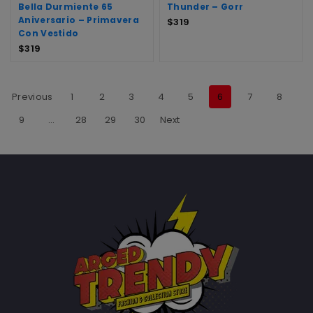
Bella Durmiente 65
Thunder – Gorr
Aniversario – Primavera
$
319
Con Vestido
$
319
Previous
1
2
3
4
5
6
7
8
9
…
28
29
30
Next