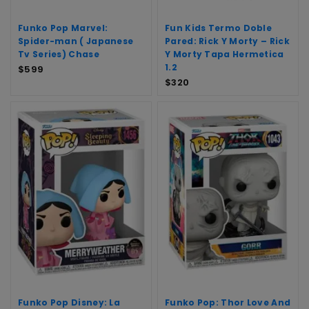
Funko Pop Marvel:
Fun Kids Termo Doble
Spider-man ( Japanese
Pared: Rick Y Morty – Rick
Tv Series) Chase
Y Morty Tapa Hermetica
1.2
$
599
$
320
Funko Pop Disney: La
Funko Pop: Thor Love And