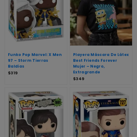
Funko Pop Marvel: X Men
Playera Máscara De Látex
97 – Storm Tierras
Best Friends Forever
Baldias
Mujer – Negro,
Extragrande
$
319
$
349